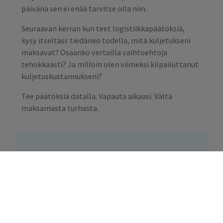
päivänä sen ei enää tarvitse olla niin.
Seuraavan kerran kun teet logistiikkapäätöksiä,
kysy itseltäsi: tiedänkö todella, mitä kuljetukseni
maksavat? Osaanko vertailla vaihtoehtoja
tehokkaasti? Ja milloin olen viimeksi kilpailuttanut
kuljetuskustannukseni?
Tee päätöksiä datalla. Vapauta aikaasi. Vältä
maksamasta turhasta.
Haluatko tarkistaa
kuljetuskustannustesi
tilanteen?
Ota yhteyttä asiantuntijaan