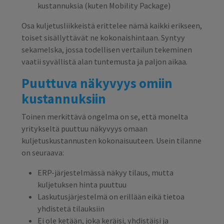
kustannuksia (kuten Mobility Package)
Osa kuljetusliikkeistä erittelee nämä kaikki erikseen,
toiset sisällyttävät ne kokonaishintaan. Syntyy
sekamelska, jossa todellisen vertailun tekeminen
vaatii syvällistä alan tuntemusta ja paljon aikaa.
Puuttuva näkyvyys omiin
kustannuksiin
Toinen merkittävä ongelma on se, että monelta
yritykseltä puuttuu näkyvyys omaan
kuljetuskustannusten kokonaisuuteen. Usein tilanne
on seuraava:
ERP-järjestelmässä näkyy tilaus, mutta
kuljetuksen hinta puuttuu
Laskutusjärjestelmä on erillään eikä tietoa
yhdistetä tilauksiin
Ei ole ketään, joka keräisi, yhdistäisi ja