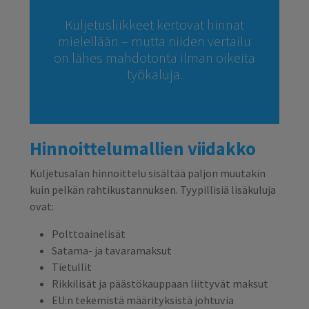
Kuljetusliikkeet kertovat hinnat
mielellään – mutta niiden vertailu
on lähes mahdotonta ilman oikeita
työkaluja.
Hinnoittelumallien viidakko
Kuljetusalan hinnoittelu sisältää paljon muutakin
kuin pelkän rahtikustannuksen. Tyypillisiä lisäkuluja
ovat:
Polttoainelisät
Satama- ja tavaramaksut
Tietullit
Rikkilisät ja päästökauppaan liittyvät maksut
EU:n tekemistä määrityksistä johtuvia