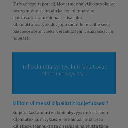
(Bridgenext-raportti). Modernit analytiikkatyökalut
pystyvät yhdistämään kaiken olennaisen:
ajantasaiset rahtihinnat ja lisäkulut,
kilpailuttamistyökalut jopa sadoille reiteille sekä
päätöksenteon tueksi vertailudatan visuaalisesti ja
nopeasti.
Tehokkuutta syntyy, kun faktat ovat
vihdoin näkyvissä.
Milloin viimeksi kilpailutit kuljetuksesi?
Kuljetuskustannusten läpinäkyvyys on kriittinen
kilpailutekijä. Yrityksesi ei ole ainoa, jolla tieto
kuljetuskustannuksista on sirpaleina. Mutta tänä