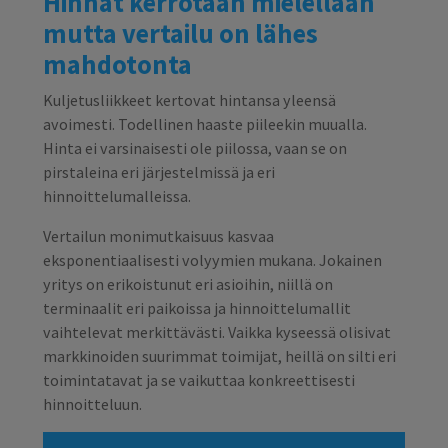
Hinnat kerrotaan mielellään
mutta vertailu on lähes
mahdotonta
Kuljetusliikkeet kertovat hintansa yleensä
avoimesti. Todellinen haaste piileekin muualla.
Hinta ei varsinaisesti ole piilossa, vaan se on
pirstaleina eri järjestelmissä ja eri
hinnoittelumalleissa.
Vertailun monimutkaisuus kasvaa
eksponentiaalisesti volyymien mukana. Jokainen
yritys on erikoistunut eri asioihin, niillä on
terminaalit eri paikoissa ja hinnoittelumallit
vaihtelevat merkittävästi. Vaikka kyseessä olisivat
markkinoiden suurimmat toimijat, heillä on silti eri
toimintatavat ja se vaikuttaa konkreettisesti
hinnoitteluun.