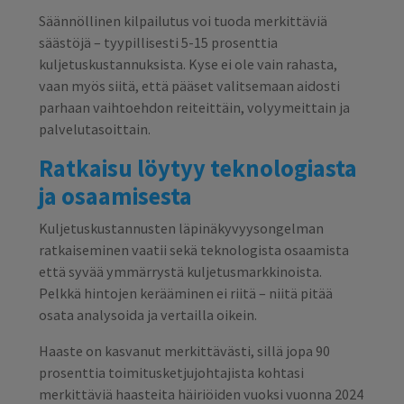
Säännöllinen kilpailutus voi tuoda merkittäviä
säästöjä – tyypillisesti 5-15 prosenttia
kuljetuskustannuksista. Kyse ei ole vain rahasta,
vaan myös siitä, että pääset valitsemaan aidosti
parhaan vaihtoehdon reiteittäin, volyymeittain ja
palvelutasoittain.
Ratkaisu löytyy teknologiasta
ja osaamisesta
Kuljetuskustannusten läpinäkyvyysongelman
ratkaiseminen vaatii sekä teknologista osaamista
että syvää ymmärrystä kuljetusmarkkinoista.
Pelkkä hintojen kerääminen ei riitä – niitä pitää
osata analysoida ja vertailla oikein.
Haaste on kasvanut merkittävästi, sillä jopa 90
prosenttia toimitusketjujohtajista kohtasi
merkittäviä haasteita häiriöiden vuoksi vuonna 2024