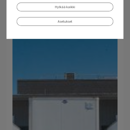
yllättävän kalliiksi
Hylkää kaikki
16 kesäkuu, 2025
Asetukset