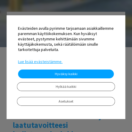
Evästeiden avulla pyrimme tarjoamaan asiakkaillemme
paremman käyttökokemuksen. Kun hyväksyt
evästeet, pystymme kehittämään sivumme
käyttäjäkokemusta, sekä räätälöimään sinulle
tarkoitettuja palveluita.
Lue lisää evästeistämme.
Hyväksy kaikki
Hylkää kaikki
Asetukset
Vapauta aikaa ja saavuta
vuoden 2026 kustannus- ja
laatutavoitteesi