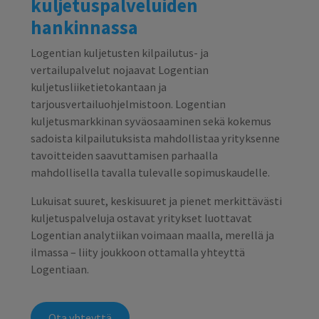
kuljetuspalveluiden
hankinnassa
Logentian kuljetusten kilpailutus- ja
vertailupalvelut nojaavat Logentian
kuljetusliiketietokantaan ja
tarjousvertailuohjelmistoon. Logentian
kuljetusmarkkinan syväosaaminen sekä kokemus
sadoista kilpailutuksista mahdollistaa yrityksenne
tavoitteiden saavuttamisen parhaalla
mahdollisella tavalla tulevalle sopimuskaudelle.
Lukuisat suuret, keskisuuret ja pienet merkittävästi
kuljetuspalveluja ostavat yritykset luottavat
Logentian analytiikan voimaan maalla, merellä ja
ilmassa – liity joukkoon ottamalla yhteyttä
Logentiaan.
Ota yhteyttä