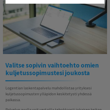
Valitse sopivin vaihtoehto omien
kuljetussopimustesi joukosta
Logentian laskentapalvelu mahdollistaa yrityksesi
kuljetussopimusten ylläpidon keskitetysti yhdessä
paikassa.
Palvelun avulla voit vertailla tehokkaasti jokaisen keikan