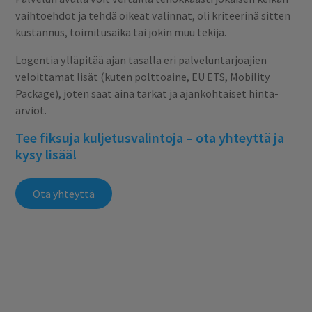
vaihtoehdot ja tehdä oikeat valinnat, oli kriteerinä sitten
kustannus, toimitusaika tai jokin muu tekijä.
Logentia ylläpitää ajan tasalla eri palveluntarjoajien
veloittamat lisät (kuten polttoaine, EU ETS, Mobility
Package), joten saat aina tarkat ja ajankohtaiset hinta-
arviot.
Tee fiksuja kuljetusvalintoja – ota yhteyttä ja
kysy lisää!
Ota yhteyttä