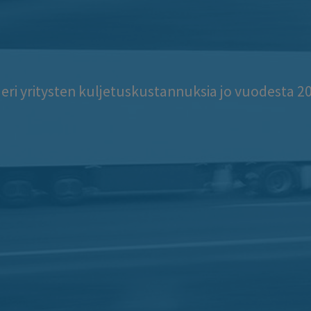
ri yritysten kuljetuskustannuksia jo vuodesta 20