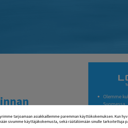
Olemme kul
linnan
Suomessa.
siantuntijayritys
Teemme vuos
 pyrimme tarjoamaan asiakkaillemme paremman käyttökokemuksen. Kun hyv
toimialoille
än sivumme käyttäjäkokemusta, sekä räätälöimään sinulle tarkoitettuja pa
Toimimme a
hallinnan ohjelmisto- ja