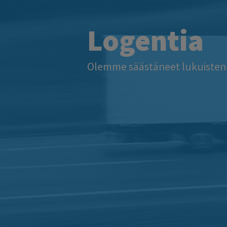
Logentia
Olemme säästäneet lukuisten e