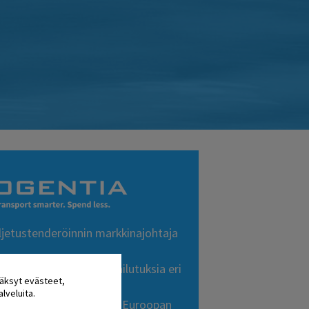
jetustenderöinnin markkinajohtaja
ittain kymmeniä kilpailutuksia eri
äksyt evästeet,
 ja kuljetusmuodoille.
lveluita.
ktiivisesti myös muilla Euroopan