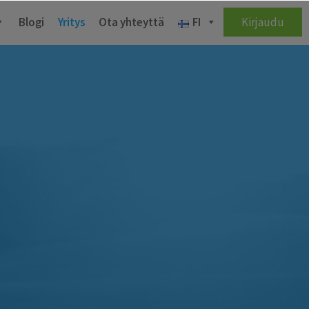
Blogi
Yritys
Ota yhteyttä
FI
Kirjaudu