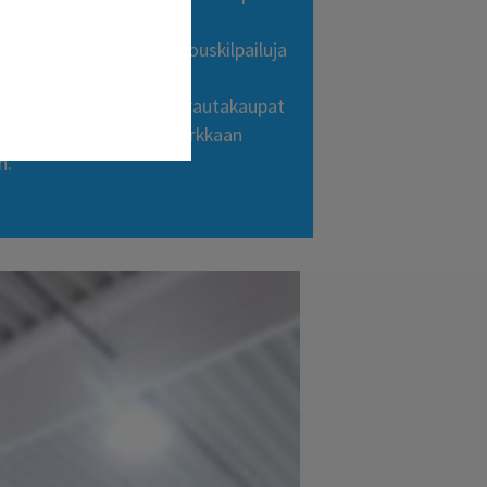
a.
suuria globaaleja tarjouskilpailuja
- ja kuriirikuljetuksissa.
n sektorilla erityisesti rautakaupat
Logentian tarjoamaan tarkkaan
n.