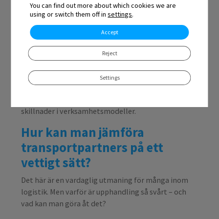
You can find out more about which cookies we are
using or switch them off in
settings
.
Accept
Reject
Situationen är bekant för alla som köper in tjänster:
flera offerter för samma tjänst, men i olika format.
Settings
Det är inte så konstigt – varje transportföretag har
sina egna sätt att prissätta tjänster beroende på
skillnader i verksamhetsmodeller.
Hur kan man jämföra
transportpartners på ett
vettigt sätt?
Det här är en vardaglig utmaning för många inom
logistik. Men varför är upphandling så svårt – och
vad kan man göra åt det?