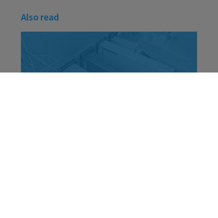
Also read
Hur kan du förbättra EBIT genom
prissättning av kundfrakter?