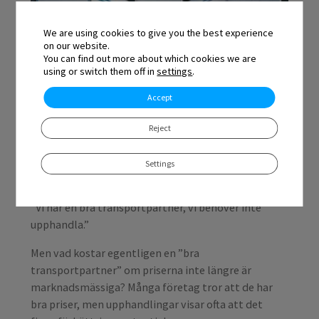
We are using cookies to give you the best experience
on our website.
You can find out more about which cookies we are
using or switch them off in
settings
.
Accept
Reject
Transporter slukar typiskt sett 5–7 % av ett
företags omsättning. För ett företag med 5
Settings
miljoner i omsättning innebär det årliga kostnader
på 250 000–350 000 euro. Ändå säger många företag:
”Vi har en bra transportpartner, vi behöver inte
upphandla.”
Men vad kostar egentligen en ”bra
transportpartner” om priserna inte längre är
marknadsmässiga? Många företag tror att de har
bra priser, men upphandlingar visar ofta att det