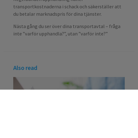
transportkostnaderna i schack och säkerställer att
du betalar marknadspris för dina tjänster.
Nästa gång du ser över dina transportavtal – fråga
inte ”varför upphandla?”, utan ”varför inte?”
Also read