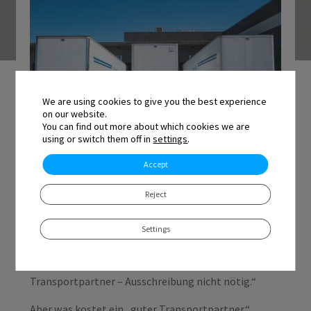
We are using cookies to give you the best experience
on our website.
You can find out more about which cookies we are
using or switch them off in
settings
.
Accept
Reject
Transportkosten verschlingen typischerweise 5–7 %
des Unternehmensumsatzes. Bei einem
Settings
Jahresumsatz von 5 Millionen Euro entspricht das
Kosten von 250.000–350.000 Euro. Dennoch sagen
viele Unternehmen: „Wir haben einen guten
Transportpartner – Ausschreibung nicht nötig.“
Aber was kostet ein „guter Transportpartner“